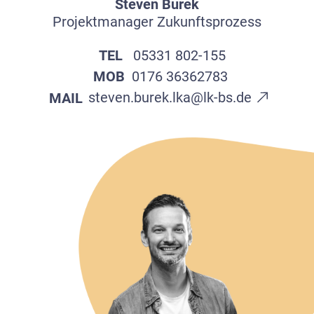
Steven Burek
Projektmanager Zukunftsprozess
TEL
05331 802-155
MOB
0176 36362783
steven.burek.lka@lk-bs.de
MAIL