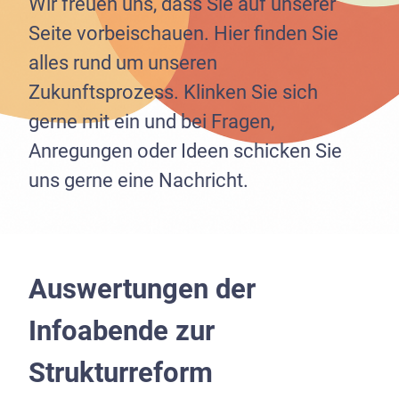
Wir freuen uns, dass Sie auf unserer
Seite vorbeischauen. Hier finden Sie
Suchen
alles rund um unseren
nach:
Zukunftsprozess. Klinken Sie sich
INSTAGRAM
gerne mit ein und bei Fragen,
Anregungen oder Ideen schicken Sie
Impressum
/
Datenschutz
uns gerne eine Nachricht.
© 2026 mit-Segen-unterwegs.de
Auswertungen der
Infoabende zur
Strukturreform